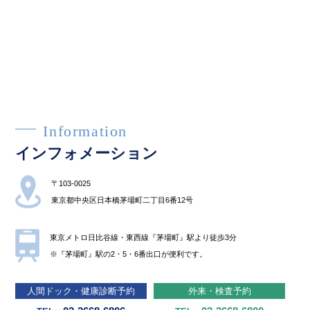
Information
インフォメーション
〒103-0025
東京都中央区⽇本橋茅場町⼆丁⽬6番12号
東京メトロ⽇⽐⾕線・東⻄線『茅場町』駅より徒歩3分
※『茅場町』駅の2・5・6番出⼝が便利です。
⼈間ドック・健康診断予約
外来・検査予約