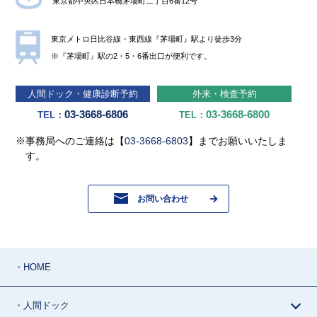
東京都中央区⽇本橋茅場町⼆丁⽬6番12号
東京メトロ⽇⽐⾕線・東⻄線『茅場町』駅より徒歩3分
※『茅場町』駅の2・5・6番出⼝が便利です。
⼈間ドック・健康診断予約
外来・検査予約
03-3668-6806
03-3668-6800
TEL：
TEL：
※事務局へのご連絡は【
03-3668-6803
】までお願いいたしま
す。
お問い合わせ
・HOME
・人間ドック