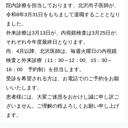
院内診療を担当しております、北沢尚子医師が、
令和
8
年
3
月
31
日をもちまして退職することとなり
ました。
外来診療は
3
月
13
日が、内視鏡検査は
3
月
25
日が、
それぞれ今年度最終日となります。
尚、
4
月以降、北沢医師は、毎週火曜日の内視鏡
検査と外来診療（
11
：
30
～
12
：
00
、
15
：
30
～
16
：
00
予約制）を担当します。
受診を希望される方は、お電話でのご予約をお願
いいたします。
患者様には、大変ご迷惑をおかけし誠に申し訳ご
ざいません。ご理解の程よろしくお願い申し上げ
ます。