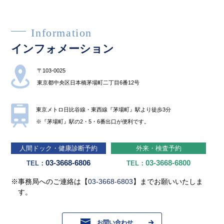
Information
インフォメーション
〒103-0025
東京都中央区⽇本橋茅場町⼆丁⽬6番12号
東京メトロ⽇⽐⾕線・東⻄線『茅場町』駅より徒歩3分
※『茅場町』駅の2・5・6番出⼝が便利です。
⼈間ドック・健康診断予約
外来・検査予約
03-3668-6806
03-3668-6800
TEL：
TEL：
※事務局へのご連絡は【
03-3668-6803
】までお願いいたしま
す。
お問い合わせ