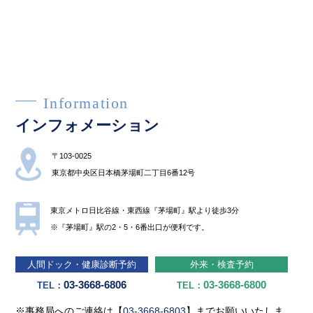
Information
インフォメーション
〒103-0025
東京都中央区⽇本橋茅場町⼆丁⽬6番12号
東京メトロ⽇⽐⾕線・東⻄線『茅場町』駅より徒歩3分
※『茅場町』駅の2・5・6番出⼝が便利です。
⼈間ドック・健康診断予約
外来・検査予約
03-3668-6806
03-3668-6800
TEL：
TEL：
※事務局へのご連絡は【
03-3668-6803
】までお願いいたしま