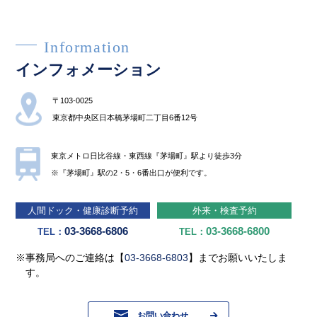
Information
インフォメーション
〒103-0025
東京都中央区⽇本橋茅場町⼆丁⽬6番12号
東京メトロ⽇⽐⾕線・東⻄線『茅場町』駅より徒歩3分
※『茅場町』駅の2・5・6番出⼝が便利です。
⼈間ドック・健康診断予約
外来・検査予約
03-3668-6806
03-3668-6800
TEL：
TEL：
※事務局へのご連絡は【
03-3668-6803
】までお願いいたしま
す。
お問い合わせ