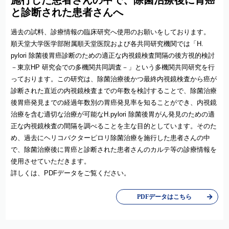
施行した患者さんの中で、除菌治療後に胃癌
と診断された患者さんへ
過去の試料、診療情報の臨床研究へ使用のお願いをしております。
順天堂大学医学部附属順天堂医院および各共同研究機関では「H.
pylori 除菌後胃癌診断のための適正な内視鏡検査間隔の後方視的検討
－東京HP 研究会での多機関共同調査－」という多機関共同研究を行
っております。この研究は、除菌治療後かつ最終内視鏡検査から癌が
診断された直近の内視鏡検査までの年数を検討することで、除菌治療
後胃癌発見までの経過年数別の胃癌発見率を知ることができ、内視鏡
治療を含む適切な治療が可能なH.pylori 除菌後胃がん発見のための適
正な内視鏡検査の間隔を調べることを主な目的としています。そのた
め、過去にヘリコバクターピロリ除菌治療を施行した患者さんの中
で、除菌治療後に胃癌と診断された患者さんのカルテ等の診療情報を
使用させていただきます。
詳しくは、PDFデータをご覧ください。
PDFデータはこちら